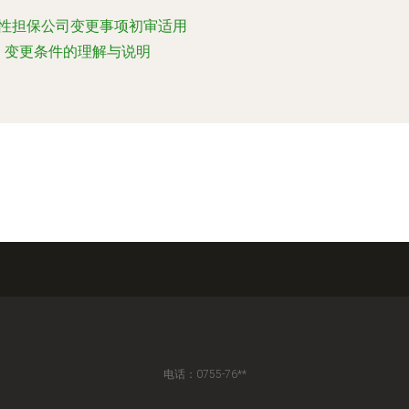
性担保公司变更事项初审适用
变更条件的理解与说明
电话：0755-76**