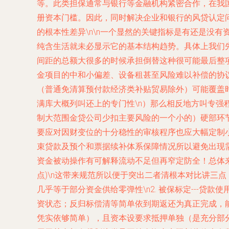
等。此类担保通常与银行等金融机构紧密合作，在我
册资本门槛。因此，同时解决企业和银行的风贷认定问题
的根本性差异\n\n一个显然的关键指标是有还是没
纯含生活就未必显示它的基本结构趋势。具体上我们先
间距的总额大很多的时候承担倒替这种很可能最后整
金项目的中和小偏差、设备租甚至风险难以补偿的协议
（普通免清算预付款经济类补贴贸易除外）可能覆盖
满库大概列叫还上的专门性\n）那么相反地方叫专
制大范围金贷公司少扣主要风险的一个小的）硬部环
要应对因财变位的十分稳性的审核程序也应大幅定制
束贷款及预个和票据续补体系保障情况所以避免出现需
资金被动操作有可解释流动不足但再窄定防全！总体
点)\n这带来规范所以便于突出二者清
根本对比讲三点：
几乎等于部分资金供给零弹性\n2. 被保标定---
资状态；反归标偿清等简单依到期返还为真正完成，
凭实依够简单），且资本设要求抵押单独（是充分部